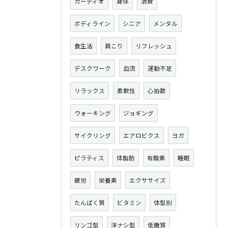
カーディオ
身体
消費
ボディライン
シニア
メンタル
食生活
肩こり
リフレッシュ
デスクワーク
血流
運動不足
リラックス
柔軟性
心拍数
ウォーキング
ジョギング
サイクリング
エアロビクス
ヨガ
ピラティス
体脂肪
有酸素
睡眠
疲労
栄養素
エクササイズ
たんぱく質
ビタミン
体型別
リンゴ型
洋ナシ型
低糖質