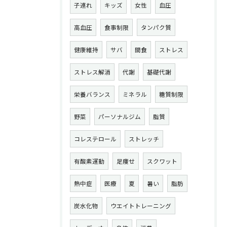
子連れ
キッズ
女性
血圧
高血圧
食事制限
タンパク質
健康維持
サバ
間食
ストレス
ストレス解消
代謝
基礎代謝
栄養バランス
ミネラル
糖質制限
野菜
パーソナルジム
脂質
コレステロール
ストレッチ
有酸素運動
足痩せ
スクワット
熱中症
医療
夏
暑い
脂肪
炭水化物
ウエイトトレーニング