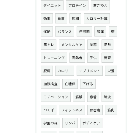
ダイエット
プロテイン
置き換え
効果
食事
短期
カロリー計算
運動
バランス
停滞期
頭痛
鬱
筋トレ
メンタルケア
美容
姿勢
トレーニング
高齢者
子供
発育
腰痛
カロリー
サプリメント
栄養
血液検査
血糖値
下げる
モチベーション
筋膜
癒着
筑波
つくば
フィットネス
骨密度
筋肉
学園の森
リンパ
ボディケア