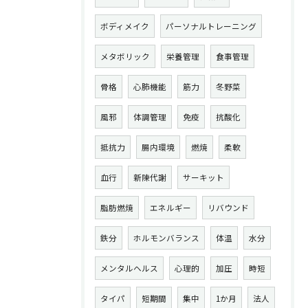
ボディメイク
パーソナルトレーニング
メタボリック
栄養管理
食事管理
骨格
心肺機能
筋力
冬野菜
風邪
体調管理
免疫
抗酸化
抵抗力
腸内環境
燃焼
柔軟
血行
新陳代謝
サーキット
脂肪燃焼
エネルギー
リバウンド
鉄分
ホルモンバランス
体温
水分
メンタルヘルス
心理的
加圧
時短
タイパ
短期間
集中
1か月
法人