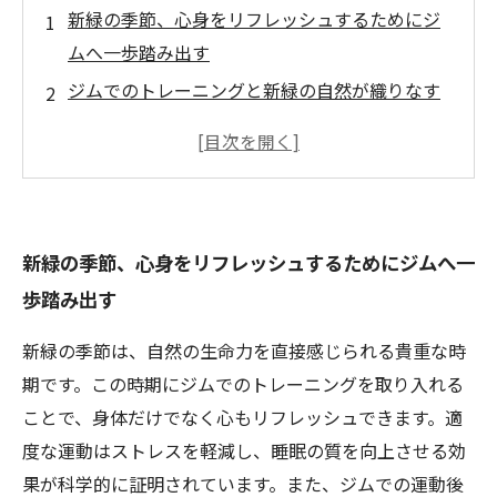
新緑の季節、心身をリフレッシュするためにジ
ムへ一歩踏み出す
ジムでのトレーニングと新緑の自然が織りなす
リフレッシュ効果の秘密
ストレス軽減や睡眠改善に効く！新緑とジムの
相乗効果とは？
新緑の眺めと運動がもたらす心理的安心感の科
新緑の季節、心身をリフレッシュするためにジムへ一
学的裏付け
歩踏み出す
忙しい毎日から解放される！新緑シーズンのジ
ム活用法まとめ
新緑の季節は、自然の生命力を直接感じられる貴重な時
新緑の季節におすすめしたい、ジムでのリフレ
期です。この時期にジムでのトレーニングを取り入れる
ッシュ習慣とは？
ことで、身体だけでなく心もリフレッシュできます。適
自然の生命力を感じながら、ジムで叶える安心
度な運動はストレスを軽減し、睡眠の質を向上させる効
のリフレッシュ体験
果が科学的に証明されています。また、ジムでの運動後