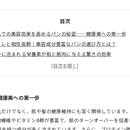
目次
ムでの美容効果を高めるパンの秘密──健康美への第一歩
トレと相性抜群！美容成分豊富なパンの選び方とは？
ンに含まれる栄養素が肌と筋肉に与える驚きの効果
ム利用者必見！美容と健康を両立するパン活用法
けるほど美しく！パンを取り入れた新しいトレーニング習
容効果で話題のパン種類ランキングTOP5
ムでのトレーニング効果を最大化するためのパン活用術
健康美への第一歩
上だけでなく、肌や髪の健康維持にも深く関係しています
物繊維やビタミンB群が豊富で、肌のターンオーバーを促進
果を持つ成分が多く含まれています。さらに、プロテイン