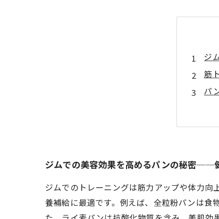
ジ
筋
パ
ジ
続
美
ジ
ジムでの美容効果を高めるパンの秘密──
ジムでのトレーニングは筋力アップや体力向
養補給に最適です。例えば、全粒粉パンは食
た、ライ麦パンは抗酸化物質を含み、美肌効