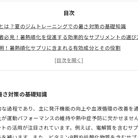
目次
とは？夏のジムトレーニングでの暑さ対策の基礎知識
者必見！暑熱順化を促進する効果的なサプリメントの選び
明！暑熱順化サプリに含まれる有効成分とその役割
ジムでの暑熱順化をサポートするサプリメント活用法
の成果を実感！サプリメントで熱中症リスクを減らす秘訣
ーニング強化に！暑熱順化サプリがもたらすパフォーマン
さを乗り切るために知っておきたいジム向け暑熱順化サプ
暑さ対策の基礎知識
的な過程であり、主に発汗機能の向上や血液循環の改善を
上が運動パフォーマンスの維持や熱中症予防に欠かせませ
ントの活用が注目されています。例えば、電解質を含むサ
失を補います。また、ビタミンB群や抗酸化物質を含むサプ