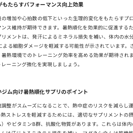
がもたらすパフォーマンス向上効果
量の増加や心拍数の低下といった生理的変化をもたらすプ
マンス維持が期待できます。暑熱順化を効果的に促進する
プリメントは、発汗によるミネラル損失を補い、体内の水
スによる細胞ダメージを軽減する可能性が示されています。
、暑熱環境でのトレーニング効率を高める効果が期待され
トレーニング強化を実現しましょう。
いジム向け暑熱順化サプリのポイント
流調整がスムーズになることで、熱中症のリスクを減らし
暑熱ストレスを軽減するためには、適切なサプリメントの
ム）やビタミンB群、抗酸化物質があります。これらは体内