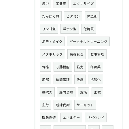
疲労
栄養素
エクササイズ
たんぱく質
ビタミン
体型別
リンゴ型
洋ナシ型
低糖質
ボディメイク
パーソナルトレーニング
メタボリック
栄養管理
食事管理
骨格
心肺機能
筋力
冬野菜
風邪
体調管理
免疫
抗酸化
抵抗力
腸内環境
燃焼
柔軟
血行
新陳代謝
サーキット
脂肪燃焼
エネルギー
リバウンド