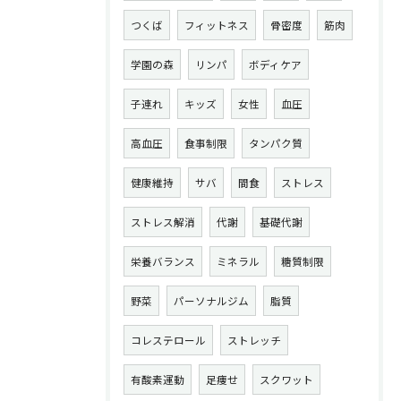
つくば
フィットネス
骨密度
筋肉
学園の森
リンパ
ボディケア
子連れ
キッズ
女性
血圧
高血圧
食事制限
タンパク質
健康維持
サバ
間食
ストレス
ストレス解消
代謝
基礎代謝
栄養バランス
ミネラル
糖質制限
野菜
パーソナルジム
脂質
コレステロール
ストレッチ
有酸素運動
足痩せ
スクワット