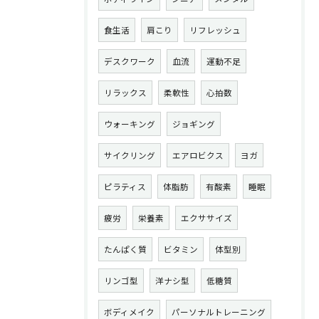
食生活
肩こり
リフレッシュ
デスクワーク
血流
運動不足
リラックス
柔軟性
心拍数
ウォーキング
ジョギング
サイクリング
エアロビクス
ヨガ
ピラティス
体脂肪
有酸素
睡眠
疲労
栄養素
エクササイズ
たんぱく質
ビタミン
体型別
リンゴ型
洋ナシ型
低糖質
ボディメイク
パーソナルトレーニング