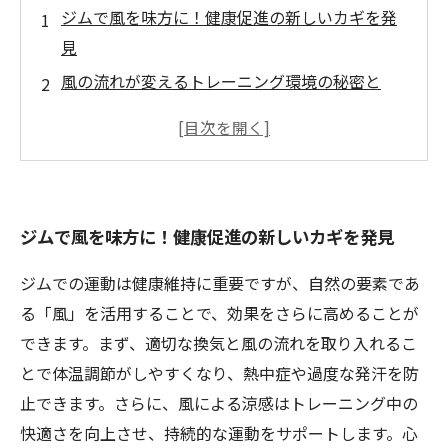
ジムで風を味方に！健康促進の新しいカギを発
見
風の流れが変えるトレーニング環境の秘密と
は？
適切な換気で快適に！ジムで風を活かす実践法
風がもたらすリラックス効果と呼吸機能の向上
に迫る
ジムで風を味方に！健康促進の新しいカギを発見
最新設備に学ぶ！風を利用した健康的なジム設
計事例
ジムでの運動は健康維持に重要ですが、自然の要素であ
風の力を味方にして、あなたの運動時間をもっ
る「風」を活用することで、効果をさらに高めることが
と充実させよう
できます。まず、適切な換気と風の流れを取り入れるこ
自然の風とともに健康促進。ジムで始める新習
とで体温調節がしやすくなり、熱中症や過度な発汗を防
慣
止できます。さらに、風による涼感はトレーニング中の
快適さを向上させ、持続的な運動をサポートします。心