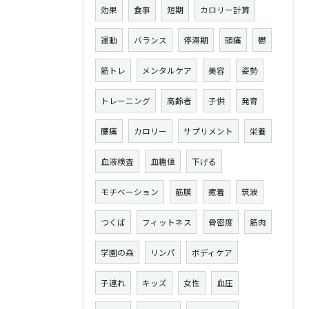
効果
食事
短期
カロリー計算
運動
バランス
停滞期
頭痛
鬱
筋トレ
メンタルケア
美容
姿勢
トレーニング
高齢者
子供
発育
腰痛
カロリー
サプリメント
栄養
血液検査
血糖値
下げる
モチベーション
筋膜
癒着
筑波
つくば
フィットネス
骨密度
筋肉
学園の森
リンパ
ボディケア
子連れ
キッズ
女性
血圧