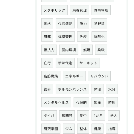
メタボリック
栄養管理
食事管理
骨格
心肺機能
筋力
冬野菜
風邪
体調管理
免疫
抗酸化
抵抗力
腸内環境
燃焼
柔軟
血行
新陳代謝
サーキット
脂肪燃焼
エネルギー
リバウンド
鉄分
ホルモンバランス
体温
水分
メンタルヘルス
心理的
加圧
時短
タイパ
短期間
集中
1か月
法人
研究学園
ジム
整体
健康
指導