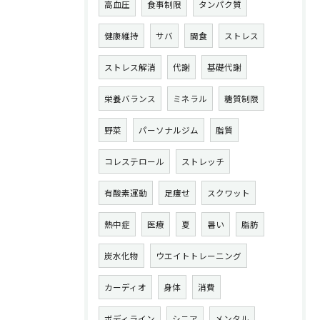
高血圧
食事制限
タンパク質
健康維持
サバ
間食
ストレス
ストレス解消
代謝
基礎代謝
栄養バランス
ミネラル
糖質制限
野菜
パーソナルジム
脂質
コレステロール
ストレッチ
有酸素運動
足痩せ
スクワット
熱中症
医療
夏
暑い
脂肪
炭水化物
ウエイトトレーニング
カーディオ
身体
消費
ボディライン
シニア
メンタル