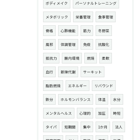
ボディメイク
パーソナルトレーニング
メタボリック
栄養管理
食事管理
骨格
心肺機能
筋力
冬野菜
風邪
体調管理
免疫
抗酸化
抵抗力
腸内環境
燃焼
柔軟
血行
新陳代謝
サーキット
脂肪燃焼
エネルギー
リバウンド
鉄分
ホルモンバランス
体温
水分
メンタルヘルス
心理的
加圧
時短
タイパ
短期間
集中
1か月
法人