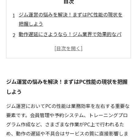
目次
ジム運営の悩みを解決！まずはPC性能の現状を
把握しよう
動作遅延にさようなら！ジム業界で効果的なパ
フォーマンス改善策を紹介
ハードウェアアップグレードで劇的変化！ジム
のPC環境を最適化する方法
ソフトウェア設定とメンテナンスで安定稼働を
ジム運営の悩みを解決！まずはPC性能の現状を把握
実現する秘訣
しよう
周辺機器選びも重要！ジム業務にベストなPC環
境の完成へ
ジム運営においてPCの性能は業務効率を左右する重要な
ジム業界専門！最適なPC選びで業務効率化を加
要素です。会員管理や予約システム、トレーニングプロ
速させるポイント
グラム作成など、さまざまな作業がPC上で行われるた
PC性能最適化で快適ジム運営を実現！今すぐ始
め、動作の遅延や不具合はサービスの質に直接影響しま