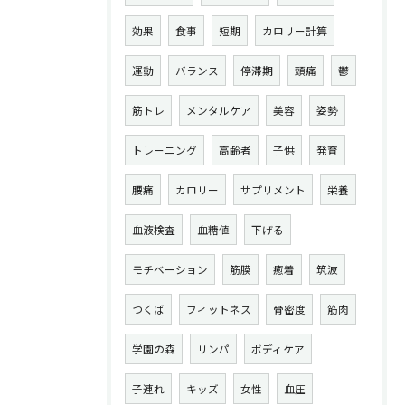
効果
食事
短期
カロリー計算
運動
バランス
停滞期
頭痛
鬱
筋トレ
メンタルケア
美容
姿勢
トレーニング
高齢者
子供
発育
腰痛
カロリー
サプリメント
栄養
血液検査
血糖値
下げる
モチベーション
筋膜
癒着
筑波
つくば
フィットネス
骨密度
筋肉
学園の森
リンパ
ボディケア
子連れ
キッズ
女性
血圧