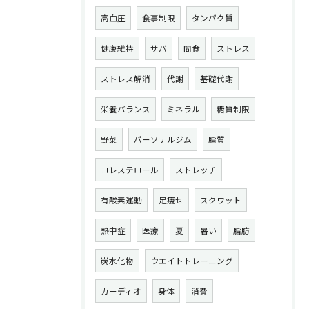
高血圧
食事制限
タンパク質
健康維持
サバ
間食
ストレス
ストレス解消
代謝
基礎代謝
栄養バランス
ミネラル
糖質制限
野菜
パーソナルジム
脂質
コレステロール
ストレッチ
有酸素運動
足痩せ
スクワット
熱中症
医療
夏
暑い
脂肪
炭水化物
ウエイトトレーニング
カーディオ
身体
消費