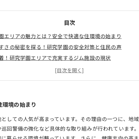
目次
園エリアの魅力とは？安全で快適な住環境の始まり
すさの秘密を探る！研究学園の安全対策と住民の声
着！研究学園エリアで充実するジム施設の現状
境がもたらす安心感がジム生活をさらに快適にする理由
とジム利用が調和する研究学園で健康的な毎日を送る方法
園エリアの成長と共に進化する安全・快適な生活基盤
も始めよう！研究学園で安全に暮らしながら理想のジムラ
住環境の始まり
地としての人気が高まっています。その理由の一つに、地
や巡回警備の強化など具体的な取り組みが行われています
適に暮らせる環境が整っています。さらに、健康志向の高