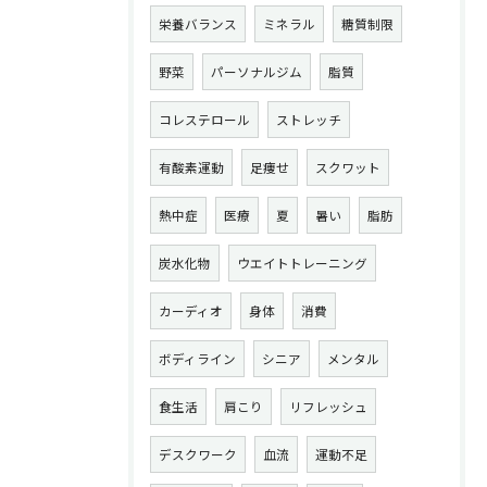
栄養バランス
ミネラル
糖質制限
野菜
パーソナルジム
脂質
コレステロール
ストレッチ
有酸素運動
足痩せ
スクワット
熱中症
医療
夏
暑い
脂肪
炭水化物
ウエイトトレーニング
カーディオ
身体
消費
ボディライン
シニア
メンタル
食生活
肩こり
リフレッシュ
デスクワーク
血流
運動不足