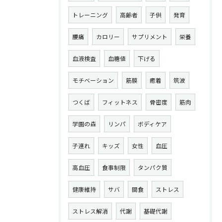
トレーニング
高齢者
子供
発育
腰痛
カロリー
サプリメント
栄養
血液検査
血糖値
下げる
モチベーション
筋膜
癒着
筑波
つくば
フィットネス
骨密度
筋肉
学園の森
リンパ
ボディケア
子連れ
キッズ
女性
血圧
高血圧
食事制限
タンパク質
健康維持
サバ
間食
ストレス
ストレス解消
代謝
基礎代謝