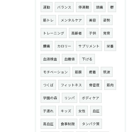
運動
バランス
停滞期
頭痛
鬱
筋トレ
メンタルケア
美容
姿勢
トレーニング
高齢者
子供
発育
腰痛
カロリー
サプリメント
栄養
血液検査
血糖値
下げる
モチベーション
筋膜
癒着
筑波
つくば
フィットネス
骨密度
筋肉
学園の森
リンパ
ボディケア
子連れ
キッズ
女性
血圧
高血圧
食事制限
タンパク質