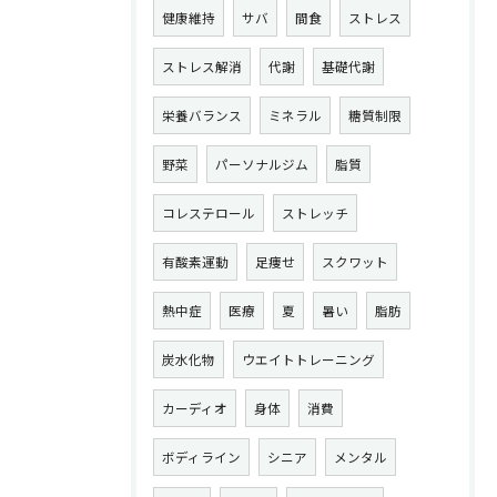
健康維持
サバ
間食
ストレス
ストレス解消
代謝
基礎代謝
栄養バランス
ミネラル
糖質制限
野菜
パーソナルジム
脂質
コレステロール
ストレッチ
有酸素運動
足痩せ
スクワット
熱中症
医療
夏
暑い
脂肪
炭水化物
ウエイトトレーニング
カーディオ
身体
消費
ボディライン
シニア
メンタル