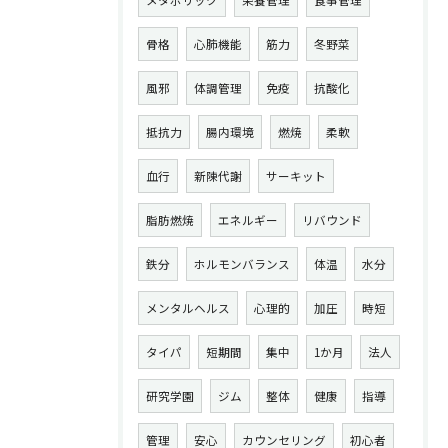
メタボリック
栄養管理
食事管理
骨格
心肺機能
筋力
冬野菜
風邪
体調管理
免疫
抗酸化
抵抗力
腸内環境
燃焼
柔軟
血行
新陳代謝
サーキット
脂肪燃焼
エネルギー
リバウンド
鉄分
ホルモンバランス
体温
水分
メンタルヘルス
心理的
加圧
時短
タイパ
短期間
集中
1か月
法人
研究学園
ジム
整体
健康
指導
管理
安心
カウンセリング
初心者